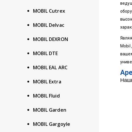
веду
MOBIL Cutrex
обору
высок
MOBIL Delvac
харак
Являя
MOBIL DEXRON
Mobil
MOBIL DTE
вашем
униве
MOBIL EAL ARC
Ape
Наши
MOBIL Extra
MOBIL Fluid
MOBIL Garden
MOBIL Gargoyle