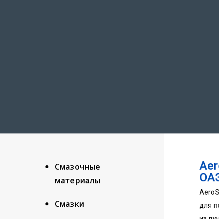
Aer
Смазочные
ОА
материалы
AeroS
Смазки
для п
из лу