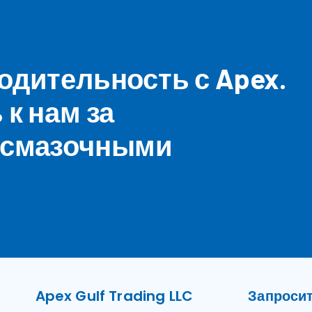
дительность с Apex.
к нам за
 смазочными
Apex Gulf Trading LLC
Запросит