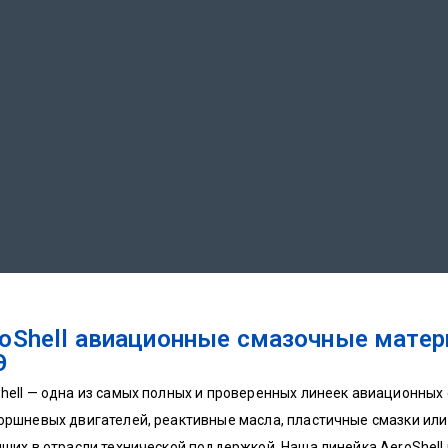
oShell авиационные смазочные мате
Э
hell — одна из самых полных и проверенных линеек авиационных
оршневых двигателей, реактивные масла, пластичные смазки или
чших в отрасли технической поддержкой. Наша линейка AeroShell