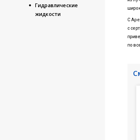
Гидравлические
широк
жидкости
С Ape
с сер
приве
по вс
С