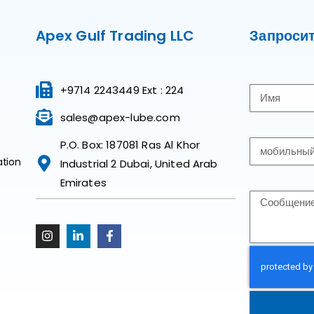
Apex Gulf Trading LLC
Запросит
+9714 2243449 Ext : 224
sales@apex-lube.com
P.O. Box: 187081 Ras Al Khor
ation
Industrial 2 Dubai, United Arab
Emirates