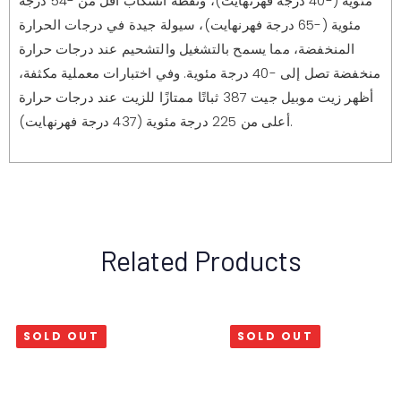
مئوية (-40 درجة فهرنهايت)، ونقطة انسكاب أقل من -54 درجة
مئوية (-65 درجة فهرنهايت)، سيولة جيدة في درجات الحرارة
المنخفضة، مما يسمح بالتشغيل والتشحيم عند درجات حرارة
منخفضة تصل إلى -40 درجة مئوية. وفي اختبارات معملية مكثفة،
أظهر زيت موبيل جيت 387 ثباتًا ممتازًا للزيت عند درجات حرارة
أعلى من 225 درجة مئوية (437 درجة فهرنهايت).
Related Products
SOLD OUT
SOLD OUT