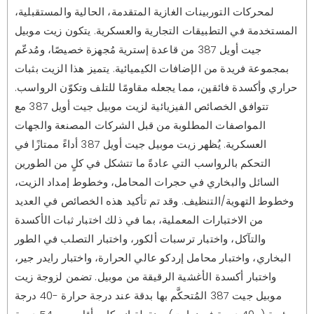
لمحركات التوربينات الغازية المتقدمة، الحالية والمستقبلية،
المستخدمة في التطبيقات التجارية والعسكرية. يتكون زيت موبيل
جيت أويل 387 من قاعدة إسترية مُجهزة خصيصًا، ومُدعّم
بمجموعة فريدة من الإضافات الكيميائية. يتميز هذا الزيت بثبات
حراري وأكسدة فائقين، مما يجعله مقاومًا للتلف وتكوّن الرواسب.
تتوافق الخصائص الفيزيائية لزيت موبيل جيت أويل 387 مع
المواصفات المطلوبة من قبل الشركات المصنعة والجهات
العسكرية. يُظهر زيت موبيل جيت أويل 387 أداءً ممتازًا في
التحكم بالرواسب التي عادةً ما تتشكل في كلٍ من الطورين
السائل والبخاري في حجرات المحامل، وخطوط إمداد الزيت،
وخطوط التهوية/التنظيف. وقد تم تأكيد هذه الخصائص في العديد
من الاختبارات المعملية، بما في ذلك اختبار ثبات الأكسدة
والتآكل، واختبار ترسبات ألكور، واختبار التصلب في الطور
البخاري، واختبار محامل إردكو عالي الحرارة، واختبار رايدر جير،
واختبار أكسدة الأغشية الرقيقة من موبيل. تضمن لزوجة زيت
موبيل جيت 387 المُتحكَّم بها بدقة عند درجة حرارة -40 درجة