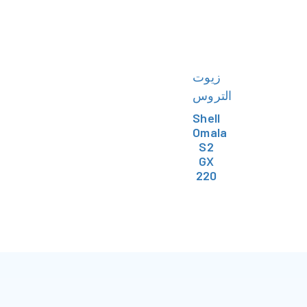
زيوت
التروس
Shell
Omala
S2
GX
220