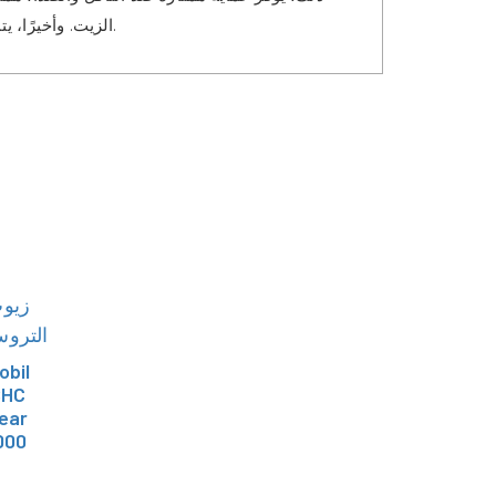
الزيت. وأخيرًا، يتميز بخصائص فصل جيدة للماء، مما يعني أنه قادر على فصل الماء عن الزيت بسرعة، مما يجعله أكثر مقاومة للتلوث والتآكل.
زيو
الترو
obil
SHC
ear
000