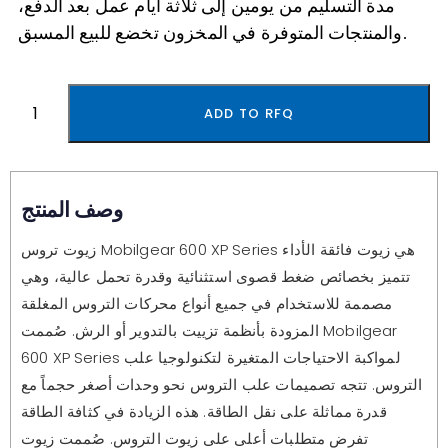
مدة التسليم من يومين إلى ثلاثة أيام عمل بعد الدفع،
والمنتجات المتوفرة في المخزون تخضع للبيع المسبق.
ADD TO RFQ
وصف المنتج
زيوت تروس Mobilgear 600 XP Series هي زيوت فائقة الأداء
تتميز بخصائص ضغط قصوى استثنائية وقدرة تحمل عالية، وهي
مصممة للاستخدام في جميع أنواع محركات التروس المغلقة
المزودة بأنظمة تزييت بالتدوير أو الرش. صُممت Mobilgear
600 XP Series لمواكبة الاحتياجات المتغيرة لتكنولوجيا علب
التروس. تتجه تصميمات علب التروس نحو وحدات أصغر حجماً مع
قدرة مماثلة على نقل الطاقة. هذه الزيادة في كثافة الطاقة
تفرض متطلبات أعلى على زيوت التروس. صُممت زيوت