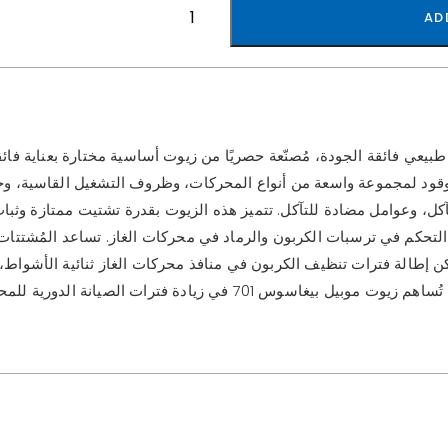
AD
يوت محركات غاز طبيعي فائقة الجودة، مُصنّعة حصريًا من زيوت أساسية مختارة بعناية ف
كل، وعوامل مضادة للتآكل. تتميز هذه الزيوت بقدرة تشتيت ممتازة وثبات ج
كن إطالة فترات تنظيف الكربون في منافذ محركات الغاز ثنائية الأشواط،
توربيني، باستخدام زيوت بيغاسوس 701. كما تُساهم زيوت موبيل بيغاس