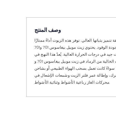
وصف المنتج
ائقة تتميز بثباتها العالي. توفر هذه الزيوت أداءً ممتازًا
واقتصادًا في استهلاك الوقود لمجموعة واسعة من أنواع المحركات، وظروف التشغيل القاسية، وجودة الوقود. يحتوي زيت موبيل بيغاسوس 701 و701 SAE 30 على مُشتتات
يد في درجات الحرارة العالية. يُعدّ هذا النهج في
التركيب فعالًا للغاية في التحكم في ترسبات الكربون والرماد في محركات الغاز. تساعد المُشتتات الخالية من الرماد في زيت موبيل بيغاسوس 701 وSAE 30 على منع تكوّن
 سواءً كانت تعمل بسحب الهواء الطبيعي أو بشاحن
وس 701 في زيادة فترات الصيانة الدورية للمحرك، وإطالة عمر فلتر الزيت وشمعات الإشعال في
محركات الغاز رباعية الأشواط وثنائية الأشواط.