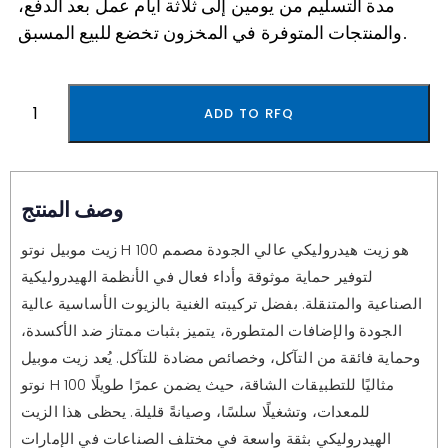
مدة التسليم من يومين إلى ثلاثة أيام عمل بعد الدفع،
والمنتجات المتوفرة في المخزون تخضع للبيع المسبق.
ADD TO RFQ
وصف المنتج
زيت موبيل نوتو H 100 هو زيت هيدروليكي عالي الجودة مصمم
لتوفير حماية موثوقة وأداء فعال في الأنظمة الهيدروليكية
الصناعية والمتنقلة. بفضل تركيبته الغنية بالزيوت الأساسية عالية
الجودة والإضافات المتطورة، يتميز بثبات ممتاز ضد الأكسدة،
وحماية فائقة من التآكل، وخصائص مضادة للتآكل. يُعد زيت موبيل
نوتو H 100 مثاليًا للتطبيقات الشاقة، حيث يضمن عمرًا طويلًا
للمعدات، وتشغيلًا سلسًا، وصيانةً قليلة. يحظى هذا الزيت
الهيدروليكي بثقة واسعة في مختلف الصناعات في الإمارات